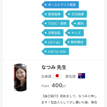
オーストラリア英語
す。引き続き宜しくお願い致します。
続きを見る »
発音指導
文法指導
TOEIC・英検
観光
日常会話
キッズ
Let's go
無料教材
side by side
なつみ 先生
出身国
居住国
日
オ
400
本
ー
Point
pt
ス
ト
【自己紹介】初めまして、なつみと申し
ラ
ます！社会人として少し働いた後、現在