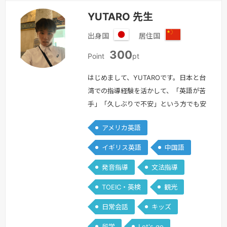
YUTARO 先生
出身国
居住国
日
中
300
本
国
Point
pt
はじめまして、YUTAROです。日本と台
湾での指導経験を活かして、「英語が苦
手」「久しぶりで不安」という方でも安
心して話せるレッスンを行っています。
アメリカ英語
自己紹介日本の学習塾で4年間、子ども
から高校生まで英語を教え、TOEIC・英
イギリス英語
中国語
検などの試験対策も行ってきました。現
発音指導
文法指導
在は台湾で日本語教師として働きながら
大学院で言語・文化に関する研究をして
TOEIC・英検
観光
おり、日本語と英語を 比較 しながら
日常会話
キッズ
わかりやすく説明するのが得意で…
続
きを見る »
留学
Let's go