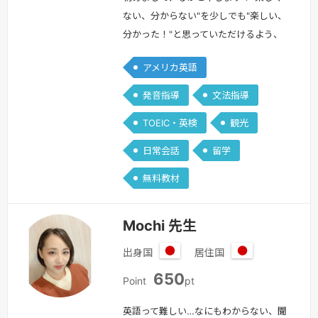
ない、分からない"を少しでも"楽しい、
分かった！"と思っていただけるよう、
生徒さん1人1人にあったやり方を見つけ
アメリカ英語
サポートできたら良いなと思っておりま
す！【私について】プロフィールを見て
発音指導
文法指導
いただきありがとうございます！私は外
TOEIC・英検
観光
国語大学で主に英語を専攻し、ネイティ
ブの授業を受けたり、英語文法を分析し
日常会話
留学
理解を深める授業などを受けておりまし
無料教材
た。また、卒業後は1年間アメリカの
ボ…
続きを見る »
Mochi 先生
出身国
居住国
日
日
650
本
本
Point
pt
英語って難しい…なにもわからない、聞