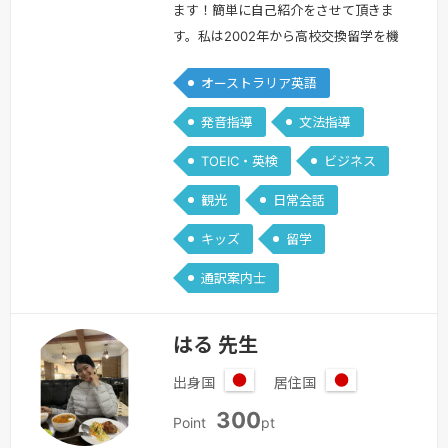
ラ
ます！簡単に自己紹介をさせて頂きま
リ
す。私は2002年から高校交換留学を機
ア
に渡豪し、現在オーストラリアで生活を
オーストラリア英語
始め今年で21年目になります。
**************************************
発音指導
文法指導
年7月1日からレッスン受講ポイントが
TOEIC・英検
ビジネス
860ポイントになりますので、ご了承く
ださい。最終学歴はGriffith Univer…
続
観光
日常会話
きを見る »
キッズ
留学
通訳案内士
はる 先生
出身国
居住国
日
日
300
本
本
Point
pt