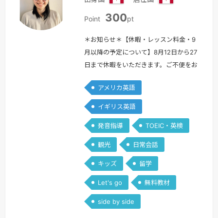
カ
カ
300
ナ
ナ
Point
pt
ダ
ダ
＊お知らせ＊【休暇・レッスン料金・9
月以降の予定について】8月12日から27
日まで休暇をいただきます。ご不便をお
かけしますが、あらかじめご了承くださ
アメリカ英語
い。また、今後も継続してレッスン時間
を確保するため、9月1日よりレッスン
イギリス英語
料金を500ポイントに変更させていただ
発音指導
TOEIC・英検
きます。9月以降は、日本時間の週末を
中心にレッスンを行う予定です。平日に
観光
日常会話
ついても、可能な範囲でご希望に合わせ
キッズ
留学
て調整いたします。今後とも、どうぞ…
続きを見る »
Let's go
無料教材
side by side