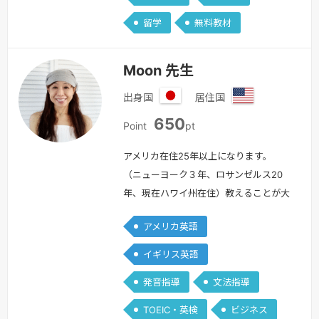
英検対策・TOEIC対策・日常会話・トラ
留学
無料教材
ベル英会話・その他発音練習等、リクエ
ス…
続きを見る »
Moon 先生
出身国
居住国
日
ア
650
本
メ
Point
pt
リ
カ
アメリカ在住25年以上になります。
合
（ニューヨーク３年、ロサンゼルス20
衆
年、現在ハワイ州在住）教えることが大
国
好きで、日本語講師歴18年、英語講師歴
アメリカ英語
11年以上になります。初心者から上級
者、また、ビジネスを目的とされた方と
イギリス英語
幅広い学習提供が可能です。また、アメ
発音指導
文法指導
リカ生活が長いため、現地の文化や習慣
を交えた英会話学習の提供が可能で
TOEIC・英検
ビジネス