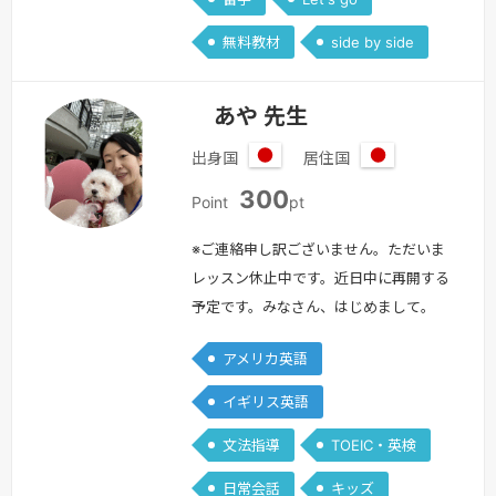
無料教材
side by side
あや 先生
出身国
居住国
日
日
300
本
本
Point
pt
※ご連絡申し訳ございません。ただいま
レッスン休止中です。近日中に再開する
予定です。みなさん、はじめまして。
あや です！わたしのレッスンでは、シ
アメリカ英語
ンプルに「楽しく英語を学ぼう！」をモ
ットーに進めていこうと思っています。
イギリス英語
～レッスン内容～おもに、文法と日常会
文法指導
TOEIC・英検
話を中心に教えています。・小学校英
語・中学英語・高校英語・英文法基礎・
日常会話
キッズ