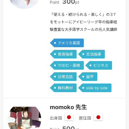
300
本
本
Point
pt
「使える・続けられる・楽しく」の３T
をモットーにアイビーリーグ卒の指導経
験豊富な大手語学スクールの元人気講師
が優しく丁寧に教えます！ミドル・シニ
アメリカ英語
ア、ご年配の方大歓迎‼ 発音矯正、一
からやり直し英語、日常会話から英検・
発音指導
文法指導
TOEIC・TOEFL対策まで幅広く教えてい
TOEIC・英検
ビジネス
ます。英語コーチングやカウンセリング
もお受けしています。レッスンはこんな
日常会話
留学
方にピッタリです＾＾☆英語に興味は
無料教材
side by side
あるけれども勉強の仕方がよく解らな…
続きを見る »
momoko 先生
出身国
居住国
日
日
500