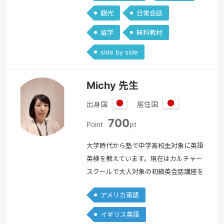
す。・英文法が得意なため、初心者には
観光
日常会話
文法を含めた基本英語の学習が可能（独
自のマテ…
続きを見る »
留学
無料教材
side by side
Michy 先生
出身国
居住国
日
日
700
本
本
Point
pt
大学時代から塾で中学高校生対象に英語
英検を教えています。現在はカルチャー
スクールで大人対象の初級英会話講座を
開講しております。英会話スクールで10
アメリカ英語
年ほど、大学社会人向け講座で英会話・
翻訳を3年学びました。＊8月18日以降
イギリス英語
のレッスン料は、700ポイントとなりま