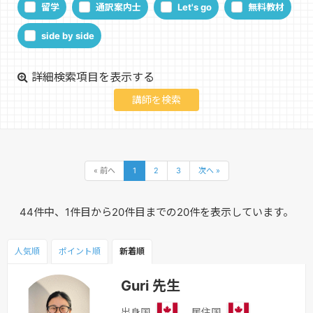
留学
通訳案内士
Let's go
無料教材
side by side
詳細検索項目を表示する
« 前へ
1
2
3
次へ »
44件中、1件目から20件目までの20件を表示しています。
人気順
ポイント
順
新着順
Guri 先生
出身国
居住国