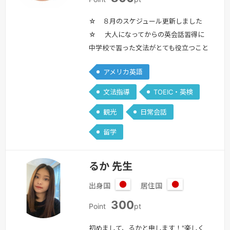
本
本
☆ ８月のスケジュール更新しました
☆ 大人になってからの英会話習得に
中学校で習った文法がとても役立つこと
をご存知ですか？かつて文法でつまずい
アメリカ英語
てしまった方もレッスンでは文法が好き
になって考えなくても口から英語が出て
文法指導
TOEIC・英検
くるスキルを伝授しています。 はじめ
観光
日常会話
まして、Miyuki Fと申します。英語講師
歴は26年目になります。レッスン内容
留学
は、英語を基本から学び直したい大人の
方が対象になっています。全然文法…
続
るか 先生
きを見る »
出身国
居住国
日
日
300
本
本
Point
pt
初めまして、るかと申します！"楽しく