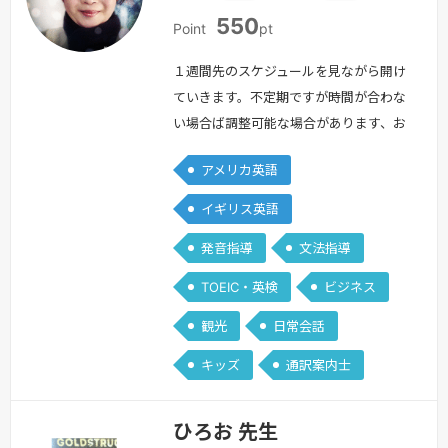
日
日
550
本
本
Point
pt
１週間先のスケジュールを見ながら開け
ていきます。不定期ですが時間が合わな
い場合ば調整可能な場合があります、お
知らせください。＝＝＝＝＝＝＝＝はじ
アメリカ英語
めまして。Yuriko.Uと申します。私のレ
ッスンは誰に対してもオープンであり、
イギリス英語
指導スタイルは柔軟で、優しい先生を目
発音指導
文法指導
指しています。また、レッスンの中に毎
回学びがあるように、新しく理解出来る
TOEIC・英検
ビジネス
ことがあるように心がけたいと思ってい
観光
日常会話
ます。そして何より生徒様に達成感…
続きを見る »
キッズ
通訳案内士
ひろお 先生