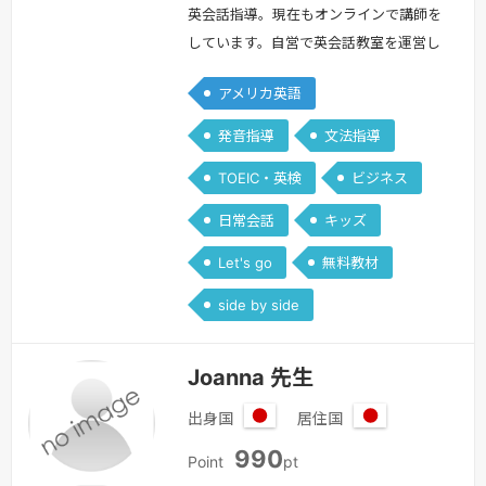
英会話指導。現在もオンラインで講師を
しています。自営で英会話教室を運営し
ていた経験から幼児～大人迄 幅広く対
アメリカ英語
応可能。長い指導経験からどんな生徒さ
んにも喜ばれる指導術を持っています。
発音指導
文法指導
上手な指導は経験から養われると言われ
TOEIC・英検
ビジネス
ています。是非一度お試し下さい
続き
を見る »
日常会話
キッズ
Let's go
無料教材
side by side
Joanna 先生
出身国
居住国
日
日
990
本
本
Point
pt