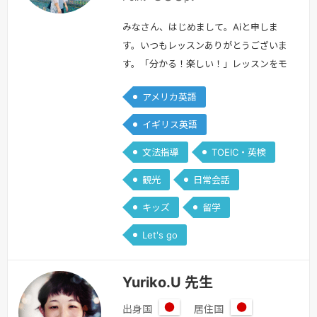
みなさん、はじめまして。Aiと申しま
す。いつもレッスンありがとうございま
す。「分かる！楽しい！」レッスンをモ
ットーに私自身みなさんと楽しみながら
アメリカ英語
レッスンをしていきたいと思います。大
学在学中は１年間ロンドンに留学し、英
イギリス英語
語を学びました。何も話せない状態から
文法指導
TOEIC・英検
いきなりの留学。「話せなくて悔し
い！」体験をたくさんしました。「分か
観光
日常会話
らなくて悔しい」を「分かる！楽し
キッズ
留学
い！」に変えられるよう一緒に学習して
いきましょう…
続きを見る »
Let's go
Yuriko.U 先生
出身国
居住国