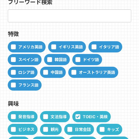
フリーワード検索
特徴
アメリカ英語
イギリス英語
イタリア語
スペイン語
韓国語
ドイツ語
ロシア語
中国語
オーストラリア英語
フランス語
興味
発音指導
文法指導
TOEIC・英検
ビジネス
観光
日常会話
キッズ