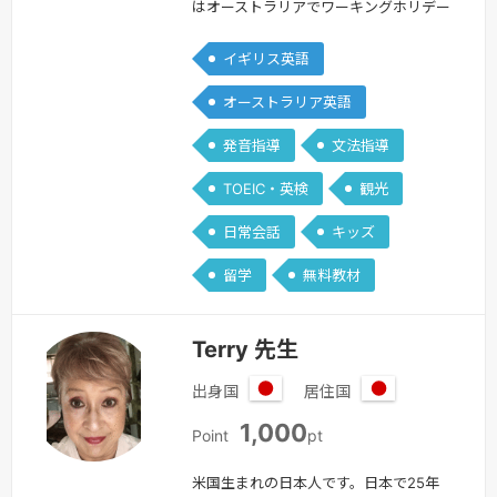
リ
はオーストラリアでワーキングホリデー
ア
をしています。（英語講師の資格取得の
イギリス英語
ために、オーストラリアの渡航を決めま
した。）英語は帰国子女ではなく、独学
オーストラリア英語
で始めたため最初は全く話せませんでし
発音指導
文法指導
たが、今では英語を使った仕事もこなせ
るように成長しました。私自身の経験か
TOEIC・英検
観光
ら、英語を学ぶ楽しさと苦しさをよく理
日常会話
キッズ
解しています。レッスンを通じて、皆さ
んと…
続きを見る »
留学
無料教材
Terry 先生
出身国
居住国
日
日
1,000
本
本
Point
pt
米国生まれの日本人です。日本で25年