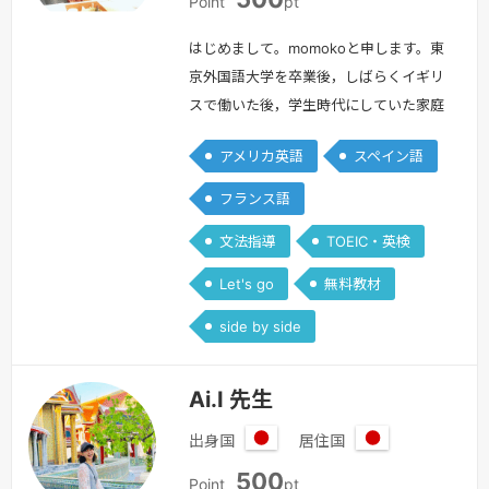
本
本
Point
pt
はじめまして。momokoと申します。東
京外国語大学を卒業後，しばらくイギリ
スで働いた後，学生時代にしていた家庭
教師の幅を広げる形で，20年以上英語
アメリカ英語
スペイン語
教室をしております。☆大人の方・やり
直し英語（中学英語をもう一度ひとつひ
フランス語
とつわかりやすく，Side by Side他）・
文法指導
TOEIC・英検
英検・国連英検・TOEIC・TOEFL・
IELTS etc. 対策・時事英語・シャドーイ
Let's go
無料教材
ングなどリスニング・音読・英字新聞購
side by side
読・洋書…
続きを見る »
Ai.I 先生
出身国
居住国
日
日
500
本
本
Point
pt