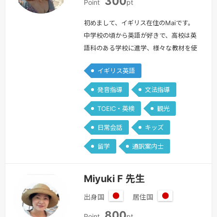
300
本
ギ
Point
pt
リ
ス
初めまして、イギリス在住のMaiです。
中学校の頃から英語が好きで、高校は英
語科のある学校に進学、様々な教材を使
用し自分なりに学んできました。また映
イギリス英語
画が大好きだったのでイギリスやヨーロ
ッパの映画を中心に、字幕を読んで勉強
発音指導
文法指導
しました。日本では外国人の友達を作っ
TOEIC・英検
観光
て会話をしたり一緒に遊んだり週末にな
ると沢山英語に関わるようにし、ロンド
日常会話
キッズ
ンの語学学校以外は殆ど独学で学びまし
留学
通訳案内士
た。留学経験は、英文科在学中20歳の
時…
続きを見る »
Miyuki F 先生
出身国
居住国
日
日
800
Point
pt