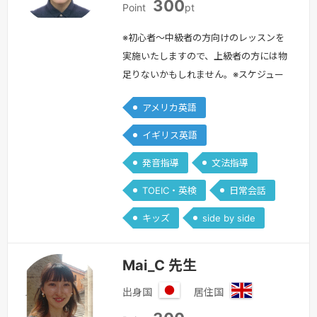
300
本
本
Point
pt
※初心者〜中級者の方向けのレッスンを
実施いたしますので、上級者の方には物
足りないかもしれません。※スケジュー
ルは毎週日曜日に更新いたします！こん
アメリカ英語
にちは！Yockey （よっきー）と申しま
す！ゲーム会社での開発や製造業でのバ
イギリス英語
ックオフィス職を経て、現在はオンライ
発音指導
文法指導
ン英語講師とシナリオライターの仕事を
しています。趣味はダンス、サッカー観
TOEIC・英検
日常会話
戦、アニメ鑑賞、音楽、ゲーム、漫画で
キッズ
side by side
す！英語含め言語学習はハードルの高…
続きを見る »
Mai_C 先生
出身国
居住国
日
イ