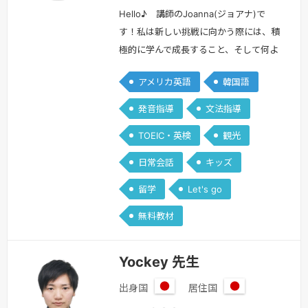
Hello♪ 講師のJoanna(ジョアナ)で
す！ 私は新しい挑戦に向かう際には、積
極的に学んで成長すること、そして何よ
りも「楽しみながら」をモットーにして
アメリカ英語
韓国語
います！「英語を学習したい！」と頑張
ってくださっている皆さんには、学習が
発音指導
文法指導
辛くなって諦めてしまうのではなく、ぜ
TOEIC・英検
観光
ひ！長く学習を続けて必ず身につけてい
ただくために、「私自身が楽しみながら
日常会話
キッズ
レッスンをすることで、生徒さんにも楽
留学
Let's go
しんでいただけるレッスン」を…
続き
を見る »
無料教材
Yockey 先生
出身国
居住国
日
日