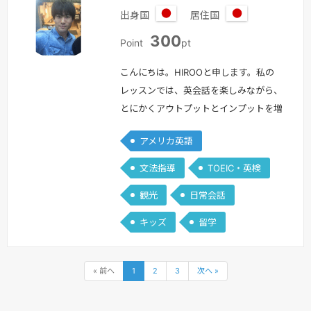
出身国
居住国
日
日
300
本
本
Point
pt
こんにちは。HIROOと申します。私の
レッスンでは、英会話を楽しみながら、
とにかくアウトプットとインプットを増
やす練習をしていきます。・学校で英語
アメリカ英語
を習って以来、英語の勉強はしていな
い・なんとなく文法はわかるけど、会話
文法指導
TOEIC・英検
となると何も出てこない・・・・英語を
観光
日常会話
覚えたいけど、勉強の仕方がわからな
い・海外旅行で困らないように、ある程
キッズ
留学
度話せる力が欲しい・仕事で英語が必要
になった。基本から覚えたいこんなお悩
みを持…
続きを見る »
« 前へ
1
2
3
次へ »