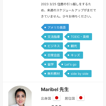
2023 3/25 住居の引っ越しをするた
め、来週のスケジュールアップがまだで
きていません。少々お待ちください。
^^ またすぐにお会いしましょう！！最
アメリカ英語
近までキルギス共和国という国で日本語
教師をしていました。語学を教えること
文法指導
TOEIC・英検
が大好きで、学生時代には塾講師として
ビジネス
観光
中学生や高校生に受験英語を教えていた
経験もあります。最初は英語が全然話せ
日常会話
キッズ
ませんでしたが、高校での一年間のアメ
留学
Let's go
リカでの交換留学、大学での英語学習…
続きを見る »
無料教材
side by side
Maribel 先生
出身国
居住国
日
日