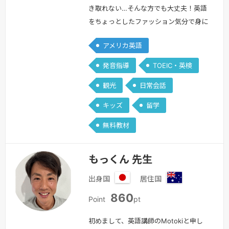
き取れない…そんな方でも大丈夫！英語
をちょっとしたファッション気分で身に
つけてみませんか？英語はあくまで会話
アメリカ英語
のツール。学校で勉強するような文法や
難解な単語なんて気にしないで、折角や
発音指導
TOEIC・英検
るなら会話を楽しんじゃいましょう❣勿
観光
日常会話
論、資格を取りたい方は英検をメインに
点数を取るコツや、受験勉強でしたら
キッズ
留学
小・中・高・大と全て受験（センター試
無料教材
験経験済み）してきておりますのでお手
伝いさ…
続きを見る »
もっくん 先生
出身国
居住国
日
オ
860
本
ー
Point
pt
ス
ト
初めまして、英語講師のMotokiと申し