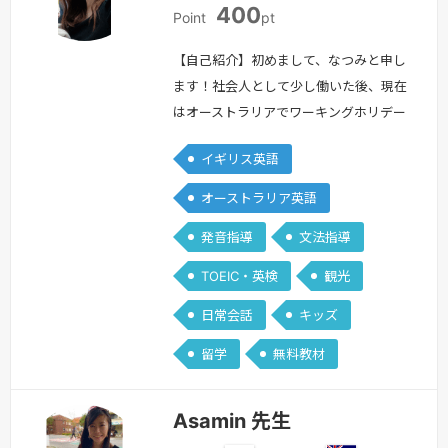
400
本
ー
Point
pt
ス
ト
【自己紹介】初めまして、なつみと申し
ラ
ます！社会人として少し働いた後、現在
リ
はオーストラリアでワーキングホリデー
ア
をしています。（英語講師の資格取得の
イギリス英語
ために、オーストラリアの渡航を決めま
した。）英語は帰国子女ではなく、独学
オーストラリア英語
で始めたため最初は全く話せませんでし
発音指導
文法指導
たが、今では英語を使った仕事もこなせ
るように成長しました。私自身の経験か
TOEIC・英検
観光
ら、英語を学ぶ楽しさと苦しさをよく理
日常会話
キッズ
解しています。レッスンを通じて、皆さ
んと…
続きを見る »
留学
無料教材
Asamin 先生