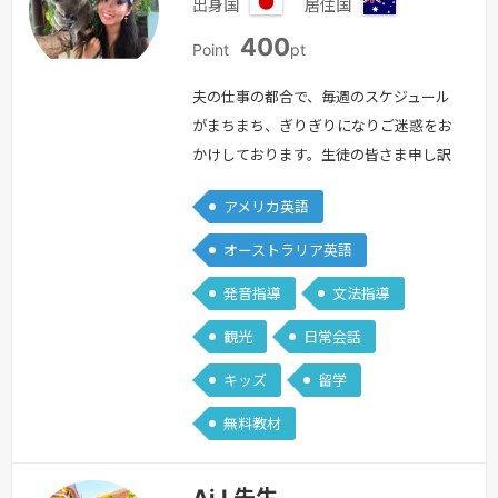
出身国
居住国
日
オ
400
本
ー
Point
pt
ス
ト
夫の仕事の都合で、毎週のスケジュール
ラ
がまちまち、ぎりぎりになりご迷惑をお
リ
かけしております。生徒の皆さま申し訳
ア
ありませんが、両親がオーストラリアに
アメリカ英語
来るため1週間ほどお休みさせていただ
きます。(＊文法や筆記試験対策は受け
オーストラリア英語
付けておりません。英会話が中心となり
発音指導
文法指導
ます)‐‐‐レッスン内容‐‐‐①フリートー
クお話しするのが好きな人は話すだけで
観光
日常会話
も練習になります。また苦手でもこちら
キッズ
留学
から質問たくさんするので大丈夫です…
続きを見る »
無料教材
Ai.I 先生