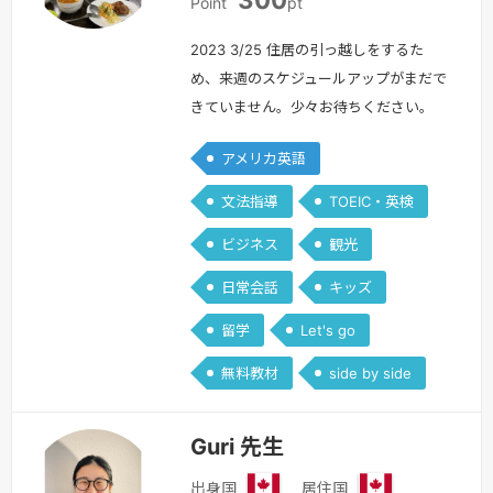
本
本
Point
pt
2023 3/25 住居の引っ越しをするた
め、来週のスケジュールアップがまだで
きていません。少々お待ちください。
^^ またすぐにお会いしましょう！！最
アメリカ英語
近までキルギス共和国という国で日本語
教師をしていました。語学を教えること
文法指導
TOEIC・英検
が大好きで、学生時代には塾講師として
ビジネス
観光
中学生や高校生に受験英語を教えていた
経験もあります。最初は英語が全然話せ
日常会話
キッズ
ませんでしたが、高校での一年間のアメ
留学
Let's go
リカでの交換留学、大学での英語学習…
続きを見る »
無料教材
side by side
Guri 先生
出身国
居住国