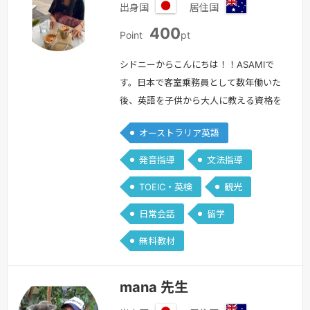
出身国
居住国
日
オ
400
本
ー
Point
pt
ス
ト
シドニーからこんにちは！！ASAMIで
ラ
す。日本で客室乗務員として数年働いた
リ
後、英語を子供から大人に教える資格を
ア
取得するためオーストラリアにきまし
オーストラリア英語
た。当初は一年で日本に帰る予定でした
が、オーストラリアをとても気に入り住
発音指導
文法指導
み続け６年が経とうとしております。今
TOEIC・英検
観光
はシドニーでツアーガイドをしてま
す！！英語指導経験ですが、日本で
日常会話
留学
AEONの非常勤英会話講師として大人英
無料教材
会話（入門・初級・中級）、ビジネス英
会話入門を…
続きを見る »
mana 先生