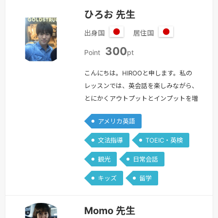
ひろお 先生
出身国
居住国
日
日
300
本
本
Point
pt
こんにちは。HIROOと申します。私の
レッスンでは、英会話を楽しみながら、
とにかくアウトプットとインプットを増
やす練習をしていきます。・学校で英語
アメリカ英語
を習って以来、英語の勉強はしていな
い・なんとなく文法はわかるけど、会話
文法指導
TOEIC・英検
となると何も出てこない・・・・英語を
観光
日常会話
覚えたいけど、勉強の仕方がわからな
い・海外旅行で困らないように、ある程
キッズ
留学
度話せる力が欲しい・仕事で英語が必要
になった。基本から覚えたいこんなお悩
Momo 先生
みを持…
続きを見る »