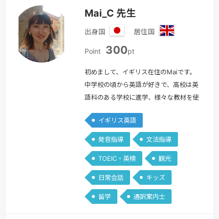
Mai_C 先生
出身国
居住国
日
イ
300
本
ギ
Point
pt
リ
ス
初めまして、イギリス在住のMaiです。
中学校の頃から英語が好きで、高校は英
語科のある学校に進学、様々な教材を使
用し自分なりに学んできました。また映
イギリス英語
画が大好きだったのでイギリスやヨーロ
ッパの映画を中心に、字幕を読んで勉強
発音指導
文法指導
しました。日本では外国人の友達を作っ
TOEIC・英検
観光
て会話をしたり一緒に遊んだり週末にな
ると沢山英語に関わるようにし、ロンド
日常会話
キッズ
ンの語学学校以外は殆ど独学で学びまし
留学
通訳案内士
た。留学経験は、英文科在学中20歳の
時…
続きを見る »