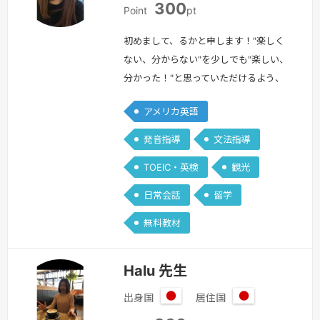
300
本
本
Point
pt
初めまして、るかと申します！"楽しく
ない、分からない"を少しでも"楽しい、
分かった！"と思っていただけるよう、
生徒さん1人1人にあったやり方を見つけ
アメリカ英語
サポートできたら良いなと思っておりま
す！【私について】プロフィールを見て
発音指導
文法指導
いただきありがとうございます！私は外
TOEIC・英検
観光
国語大学で主に英語を専攻し、ネイティ
ブの授業を受けたり、英語文法を分析し
日常会話
留学
理解を深める授業などを受けておりまし
無料教材
た。また、卒業後は1年間アメリカの
ボ…
続きを見る »
Halu 先生
出身国
居住国
日
日