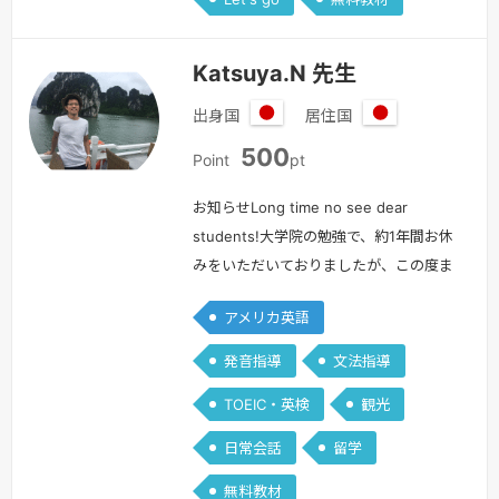
Katsuya.N 先生
出身国
居住国
日
日
500
本
本
Point
pt
お知らせLong time no see dear
students!大学院の勉強で、約1年間お休
みをいただいておりましたが、この度ま
たこちらに戻ってくることができまし
アメリカ英語
た！またみなさんと色々なお話ができる
のを楽しみにしています。どうぞよろし
発音指導
文法指導
くお願いいたします。また、より多くの
TOEIC・英検
観光
方にレッスンをご受講いただけるよう
に、現在は期間限定で500ポイントでレ
日常会話
留学
ッスンをご提供しています。お試し感覚
無料教材
で構いませんので…
続きを見る »