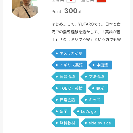
日
中
300
本
国
Point
pt
はじめまして、YUTAROです。日本と台
湾での指導経験を活かして、「英語が苦
手」「久しぶりで不安」という方でも安
心して話せるレッスンを行っています。
アメリカ英語
自己紹介日本の学習塾で4年間、子ども
から高校生まで英語を教え、TOEIC・英
イギリス英語
中国語
検などの試験対策も行ってきました。現
発音指導
文法指導
在は台湾で日本語教師として働きながら
大学院で言語・文化に関する研究をして
TOEIC・英検
観光
おり、日本語と英語を 比較 しながら
日常会話
キッズ
わかりやすく説明するのが得意で…
続
きを見る »
留学
Let's go
無料教材
side by side