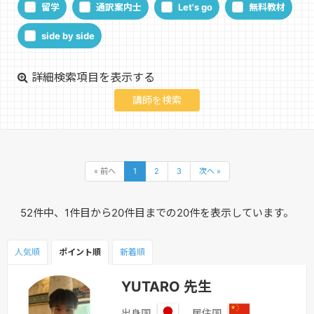
留学
通訳案内士
Let's go
無料教材
side by side
詳細検索項目を表示する
« 前へ
1
2
3
次へ »
52件中、1件目から20件目までの20件を表示しています。
人気順
ポイント
順
新着順
YUTARO 先生
出身国
居住国