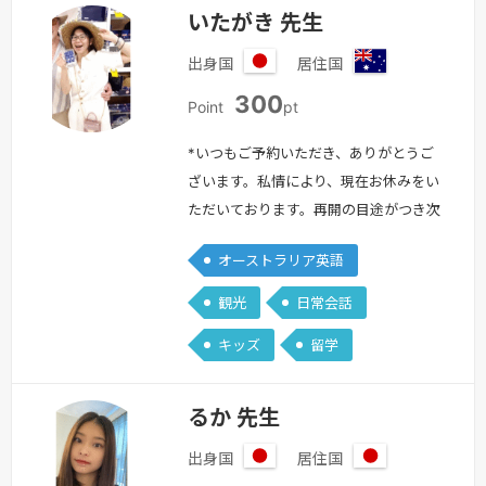
いたがき 先生
出身国
居住国
日
オ
300
本
ー
Point
pt
ス
ト
*いつもご予約いただき、ありがとうご
ラ
ざいます。私情により、現在お休みをい
リ
ただいております。再開の目途がつき次
ア
第、改めてご案内いたしますので、もう
オーストラリア英語
しばらくお待ちください。ご不便をおか
けし申し訳ございません。私と一緒に英
観光
日常会話
語でお話しませんか？文法・単語、間違
キッズ
留学
っても全然大丈夫です！英語に対して怖
いなと思っている人、ぜひ一緒に楽しく
勉強しましょう☺お気軽にどうぞ☺≪私
るか 先生
について・・・≫ただいまオーストラリ
出身国
居住国
アの…
続きを見る »
日
日