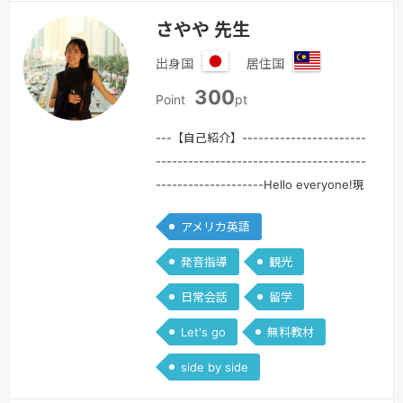
さやや 先生
出身国
居住国
日
マ
300
本
レ
Point
pt
ー
シ
---【自己紹介】-----------------------
ア
---------------------------------------
--------------------Hello everyone!現
在マレーシアで交換留学をしているさや
アメリカ英語
です！英語を使って働いたり、世界中に
友達を作ったりしてみたい！私もそんな
発音指導
観光
思いで英語の勉強を始めました。幼い頃
日常会話
留学
にアメリカに住んでいた経験から英語で
話すこ…
続きを見る »
Let's go
無料教材
side by side