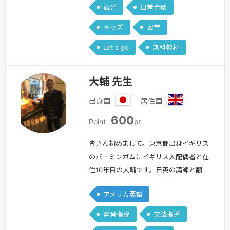
観光
日常会話
トラリア香港で３年間就労大学…
続き
を見る »
キッズ
留学
Let's go
無料教材
大輔 先生
出身国
居住国
日
イ
600
本
ギ
Point
pt
リ
ス
皆さん初めまして。東京都出身イギリス
のバーミンガムにイギリス人配偶者と在
住10年目の大輔です。日英の講師と翻
訳、作曲、楽器演奏と歌唱を嗜んでおり
アメリカ英語
ます。宜しくお願い致します！＊親御さ
まへ＊お子様への指導は専門外ですので
発音指導
文法指導
何卒宜しくお願い致します。得意分野：