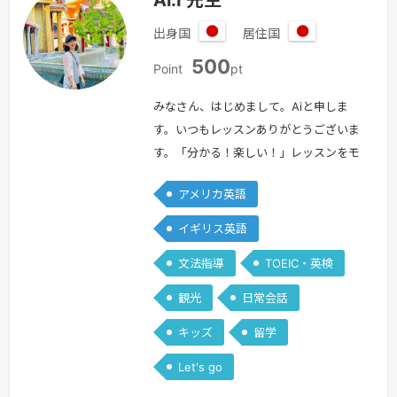
出身国
居住国
日
日
500
本
本
Point
pt
みなさん、はじめまして。Aiと申しま
す。いつもレッスンありがとうございま
す。「分かる！楽しい！」レッスンをモ
ットーに私自身みなさんと楽しみながら
アメリカ英語
レッスンをしていきたいと思います。大
学在学中は１年間ロンドンに留学し、英
イギリス英語
語を学びました。何も話せない状態から
文法指導
TOEIC・英検
いきなりの留学。「話せなくて悔し
い！」体験をたくさんしました。「分か
観光
日常会話
らなくて悔しい」を「分かる！楽し
キッズ
留学
い！」に変えられるよう一緒に学習して
いきましょう…
続きを見る »
Let's go