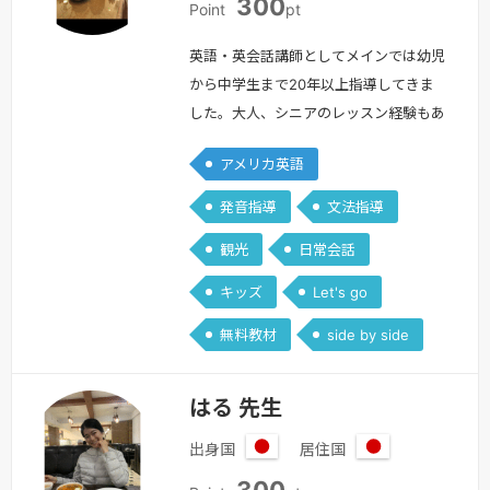
300
本
本
Point
pt
英語・英会話講師としてメインでは幼児
から中学生まで20年以上指導してきま
した。大人、シニアのレッスン経験もあ
ります。フォニックスや文法指導は特に
アメリカ英語
得意です。幼児から中学生まで、英語英
会話を基礎から学びたい方長い間英語か
発音指導
文法指導
らは全く遠ざかってしまった方英語に興
観光
日常会話
味があり頭の体操に役立てたい方海外旅
行で役立つ一言表現を練習したい方など
キッズ
Let's go
様々な用途にできる限りお答えしたいと
無料教材
side by side
思います！分からないことは、気軽にお
尋ね…
続きを見る »
はる 先生
出身国
居住国
日
日
300