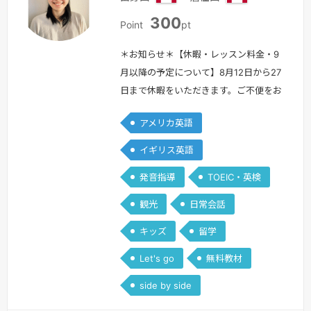
カ
カ
300
ナ
ナ
Point
pt
ダ
ダ
＊お知らせ＊【休暇・レッスン料金・9
月以降の予定について】8月12日から27
日まで休暇をいただきます。ご不便をお
かけしますが、あらかじめご了承くださ
アメリカ英語
い。また、今後も継続してレッスン時間
を確保するため、9月1日よりレッスン
イギリス英語
料金を500ポイントに変更させていただ
発音指導
TOEIC・英検
きます。9月以降は、日本時間の週末を
中心にレッスンを行う予定です。平日に
観光
日常会話
ついても、可能な範囲でご希望に合わせ
キッズ
留学
て調整いたします。今後とも、どうぞ…
続きを見る »
Let's go
無料教材
side by side