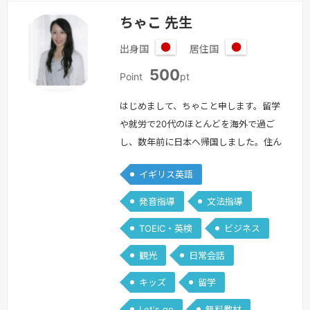
ちゃこ 先生
出身国
居住国
日
日
500
本
本
Point
pt
はじめまして、ちゃこと申します。留学
や就労で20代のほとんどを海外で過ご
し、数年前に日本へ帰国しました。住ん
でいたイギリスとドバイだけではなく、
イギリス英語
旅行や仕事で様々な国と地域へ訪れるチ
ャンスがあり、多様な人々そして文化と
発音指導
文法指導
出会い、見聞が広がり、自身の人生観も
TOEIC・英検
ビジネス
豊かになりました。英語があったからこ
そ、できた貴重な経験、自分の将来の可
観光
日常会話
能性を広げられることができました。英
キッズ
留学
語をツールとして、皆様の人生が豊かに
なる…
続きを見る »
Let's go
無料教材