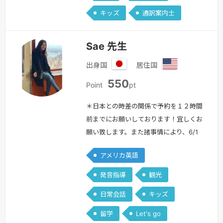
続きを見る »
キッズ
通訳案内士
Sae 先生
出身国
居住国
日
ア
550
本
メ
Point
pt
リ
カ
＊日本との時差の関係で予約を１２時間
合
前までにお願いしております！宜しくお
衆
願い致します。また諸事情により、6/1
国
から550ポイントに上げさせていただく
アメリカ英語
予定です。これからも生徒さんに英語を
楽しく学んでいただけるレッスンを行っ
発音指導
観光
ていきますのでこれからもよろしくお願
日常会話
キッズ
い致します。＊初めまして、Saeです！
アメリカに在住して６年目になります。
留学
Let's go
今年の5月にニューヨーク州立大学を卒