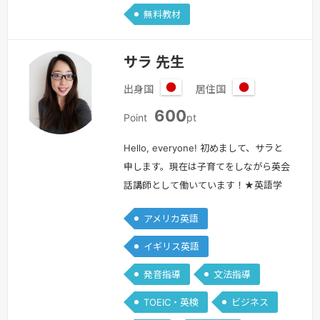
無料教材
業し、9月から大学院に進学する予定…
続きを見る »
サラ 先生
出身国
居住国
日
日
600
本
本
Point
pt
Hello, everyone! 初めまして、サラと
申します。現在は子育てをしながら英会
話講師として働いています！★英語学
習歴★１６歳から本格的に学び始めま
アメリカ英語
した！ほぼ英語を話せないまま１年間の
留学生活をスタート。最初は皆さんと同
イギリス英語
じく、苦労もたくさんしました！そこか
発音指導
文法指導
ら高校、大学、社会人になっても英語を
使い続ける生活をしています。★海外経
TOEIC・英検
ビジネス
験、話せる言語★高校留学で１年オース