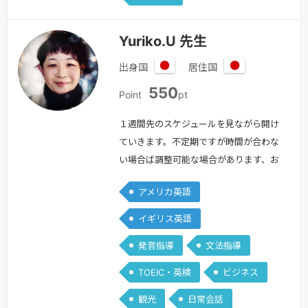
Yuriko.U 先生
出身国
居住国
日
日
550
本
本
Point
pt
１週間先のスケジュールを見ながら開け
ていきます。不定期ですが時間が合わな
い場合ば調整可能な場合があります、お
知らせください。＝＝＝＝＝＝＝＝はじ
アメリカ英語
めまして。Yuriko.Uと申します。私のレ
ッスンは誰に対してもオープンであり、
イギリス英語
指導スタイルは柔軟で、優しい先生を目
発音指導
文法指導
指しています。また、レッスンの中に毎
回学びがあるように、新しく理解出来る
TOEIC・英検
ビジネス
ことがあるように心がけたいと思ってい
観光
日常会話
ます。そして何より生徒様に達成感…