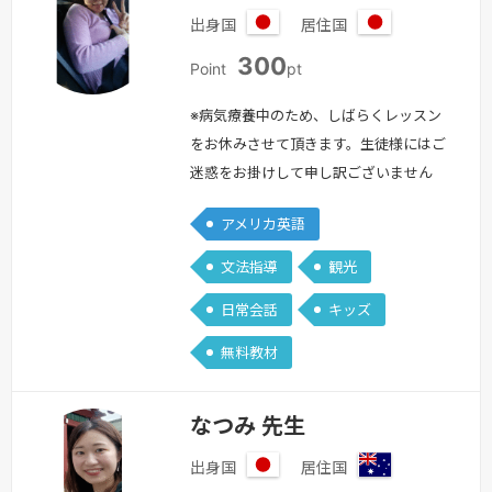
出身国
居住国
日
日
300
本
本
Point
pt
※病気療養中のため、しばらくレッスン
をお休みさせて頂きます。生徒様にはご
迷惑をお掛けして申し訳ございません
が、早く回復して戻ってきたいと思いま
アメリカ英語
すのでご了承ください。「英会話を身に
つけて格好良くペラペラしゃべりた
文法指導
観光
い！」そんな夢を私は子供の頃から持っ
日常会話
キッズ
ていました。私は英語圏への留学経験は
おろか、英語圏へ行ったこともこれまで
無料教材
の人生で一度もありません。（もちろん
いつか行きたいです☆）そんな私でも
なつみ 先生
日本にいなが…
続きを見る »
出身国
居住国
日
オ