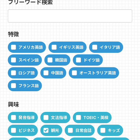
フリーワード検索
特徴
アメリカ英語
イギリス英語
イタリア語
スペイン語
韓国語
ドイツ語
ロシア語
中国語
オーストラリア英語
フランス語
興味
発音指導
文法指導
TOEIC・英検
ビジネス
観光
日常会話
キッズ