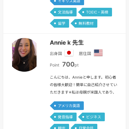
イギリス英語
から英語を学び直したい方に、単語の覚
文法指導
TOEIC・英検
え方や文法など初歩から指導できます。
また、英検やTOEIC、IELTS、TOEFLな
留学
無料教材
どの資格試験を受験予定の方にリスニン
グ、リーディング対策として指…
続きを
Annie k 先生
見る »
出身国
居住国
日
ア
700
本
メ
Point
pt
リ
カ
こんにちは、Annieと申します。初心者
合
の皆様大歓迎！簡単に自己紹介させてい
衆
ただきます✳︎私は母親が米国人であり、
国
家庭内で英語を使う環境で育ちながら日
アメリカ英語
本の教育課程を受けてきました。日本語
も英語もネイティブなのでご安心くださ
発音指導
ビジネス
い！大学は国際関係学を専攻とし、一年
観光
日常会話