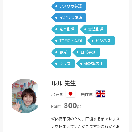
アメリカ英語
めまして。Yuriko.Uと申します。私のレ
ッスンは誰に対してもオープンであり、
イギリス英語
指導スタイルは柔軟で、優しい先生を目
発音指導
文法指導
指しています。また、レッスンの中に毎
回学びがあるように、新しく理解出来る
TOEIC・英検
ビジネス
ことがあるように心がけたいと思ってい
観光
日常会話
ます。そして何より生徒様に達成感…
続きを見る »
キッズ
通訳案内士
ルル 先生
出身国
居住国
日
イ
300
本
ギ
Point
pt
リ
ス
≪体調不良のため、回復するまでレッス
ンを休ませていただきます≫これからお