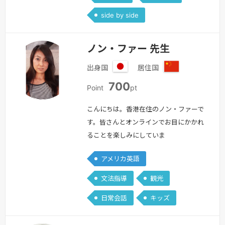
師・ニュージーランド人講師のアシスタ
side by side
ントをさせていただいたため、…
続き
を見る »
ノン・ファー 先生
出身国
居住国
日
中
700
本
国
Point
pt
こんにちは。香港在住のノン・ファーで
す。皆さんとオンラインでお目にかかれ
ることを楽しみにしていま
す！！ ++++++ お知らせで
アメリカ英語
す。ランクがBになりましたので、３月
６日から必要ポイントが700ポイントに
文法指導
観光
変更となりますので、よろしくお願いし
日常会話
キッズ
ます。 ++++++ ≪ こんな方
に ≫〇 とにかく、英会話を楽しみたい