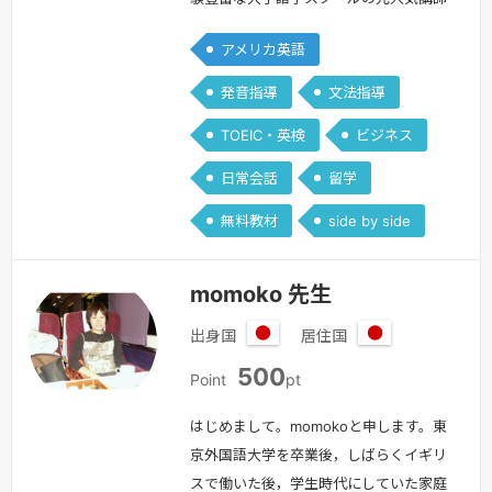
が優しく丁寧に教えます！ミドル・シニ
アメリカ英語
ア、ご年配の方大歓迎‼ 発音矯正、一
からやり直し英語、日常会話から英検・
発音指導
文法指導
TOEIC・TOEFL対策まで幅広く教えてい
TOEIC・英検
ビジネス
ます。英語コーチングやカウンセリング
もお受けしています。レッスンはこんな
日常会話
留学
方にピッタリです＾＾☆英語に興味は
無料教材
side by side
あるけれども勉強の仕方がよく解らな…
続きを見る »
momoko 先生
出身国
居住国
日
日
500
本
本
Point
pt
はじめまして。momokoと申します。東
京外国語大学を卒業後，しばらくイギリ
スで働いた後，学生時代にしていた家庭