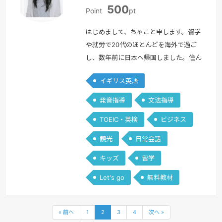
日
日
500
本
本
Point
pt
はじめまして、ちゃこと申します。留学
や就労で20代のほとんどを海外で過ご
し、数年前に日本へ帰国しました。住ん
でいたイギリスとドバイだけではなく、
イギリス英語
旅行や仕事で様々な国と地域へ訪れるチ
ャンスがあり、多様な人々そして文化と
発音指導
文法指導
出会い、見聞が広がり、自身の人生観も
TOEIC・英検
ビジネス
豊かになりました。英語があったからこ
そ、できた貴重な経験、自分の将来の可
観光
日常会話
能性を広げられることができました。英
キッズ
留学
語をツールとして、皆様の人生が豊かに
なる…
続きを見る »
Let's go
無料教材
« 前へ
1
2
3
4
次へ »