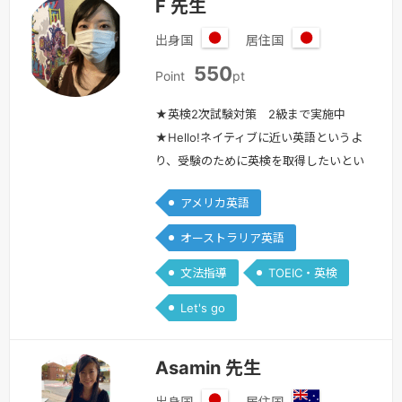
F 先生
出身国
居住国
日
日
550
本
本
Point
pt
★英検2次試験対策 2級まで実施中
★Hello!ネイティブに近い英語というよ
り、受験のために英検を取得したいとい
う学生さんへの指導を得意としていま
アメリカ英語
す。トークモアでは小中学生もしくは、
本当に初心者で小中学生さんと同じよう
オーストラリア英語
に文法から学びたいという方を対象にオ
文法指導
TOEIC・英検
ンラインレッスンをしております。塾の
費用を抑えたい保護者様必見です！フリ
Let's go
ートークは行いません。（最初の挨拶か
ら少し雑談くらいはします◎）☑︎英会
Asamin 先生
話…
続きを見る »
出身国
居住国