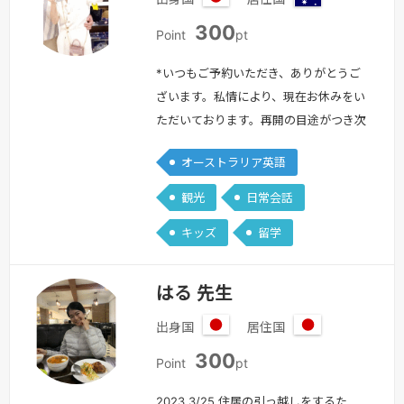
日
オ
300
本
ー
Point
pt
ス
ト
*いつもご予約いただき、ありがとうご
ラ
ざいます。私情により、現在お休みをい
リ
ただいております。再開の目途がつき次
ア
第、改めてご案内いたしますので、もう
オーストラリア英語
しばらくお待ちください。ご不便をおか
けし申し訳ございません。私と一緒に英
観光
日常会話
語でお話しませんか？文法・単語、間違
キッズ
留学
っても全然大丈夫です！英語に対して怖
いなと思っている人、ぜひ一緒に楽しく
勉強しましょう☺お気軽にどうぞ☺≪私
はる 先生
について・・・≫ただいまオーストラリ
出身国
居住国
アの…
続きを見る »
日
日
300
本
本
Point
pt
2023 3/25 住居の引っ越しをするた