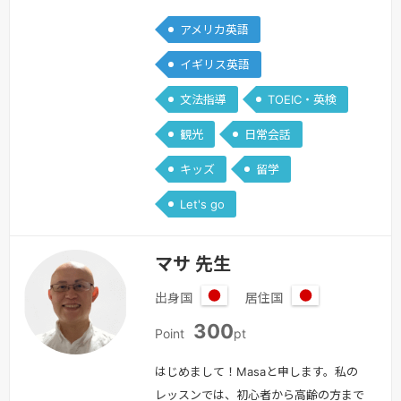
ットーに私自身みなさんと楽しみながら
アメリカ英語
レッスンをしていきたいと思います。大
学在学中は１年間ロンドンに留学し、英
イギリス英語
語を学びました。何も話せない状態から
文法指導
TOEIC・英検
いきなりの留学。「話せなくて悔し
い！」体験をたくさんしました。「分か
観光
日常会話
らなくて悔しい」を「分かる！楽し
キッズ
留学
い！」に変えられるよう一緒に学習して
いきましょう…
続きを見る »
Let's go
マサ 先生
出身国
居住国
日
日
300
本
本
Point
pt
はじめまして！Masaと申します。私の
レッスンでは、初心者から高齢の方まで