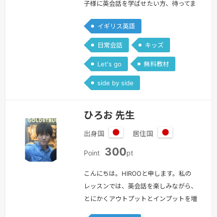
子様に英会話を学ばせたい方、待ってま
す！歌やゲームで楽しく英語を学びまし
イギリス英語
ょう！レッスンについて＜＜幼児、小中
学生を対象としたレッスンを提供してい
日常会話
キッズ
ます。申し訳ありませんが大人の方向け
Let's go
無料教材
のレッスンは行っていませんのでご了承
願います。＞＞＜＜英検などの試験対策
side by side
も対応しておりませんのでご了承願いま
す。＞＞こんにちは、ルルと申します。
ひろお 先生
私は…
続きを見る »
出身国
居住国
日
日
300
本
本
Point
pt
こんにちは。HIROOと申します。私の
レッスンでは、英会話を楽しみながら、
とにかくアウトプットとインプットを増
やす練習をしていきます。・学校で英語