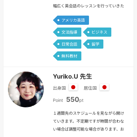
幅広く英会話のレッスンを行っていきた
いと思います。また、レッスンでは、主
アメリカ英語
に文法を中心に行っていきたいと思いま
す。まだまだ未熟ですが、楽しいレッス
文法指導
ビジネス
ンしていきたいと思います！【経歴】大
日常会話
留学
学卒業後、日系企業で経理等を担当す
る。その後、アメリカに大学院留学をし
無料教材
て卒業。大手日系企業の海外子会社に３
年間勤務し、通訳・翻訳等を担当。その
Yuriko.U 先生
後、…
続きを見る »
出身国
居住国
日
日
550
本
本
Point
pt
１週間先のスケジュールを見ながら開け
ていきます。不定期ですが時間が合わな
い場合ば調整可能な場合があります、お
知らせください。＝＝＝＝＝＝＝＝はじ