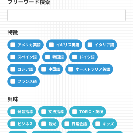
フリーワード検索
特徴
アメリカ英語
イギリス英語
イタリア語
スペイン語
韓国語
ドイツ語
ロシア語
中国語
オーストラリア英語
フランス語
興味
発音指導
文法指導
TOEIC・英検
ビジネス
観光
日常会話
キッズ