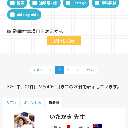
留学
通訳案内士
Let's go
無料教材
side by side
詳細検索項目を表示する
« 前へ
1
2
3
4
次へ »
72件中、21件目から40件目までの20件を表示しています。
人気順
ポイント
順
新着順
いたがき 先生
出身国
居住国