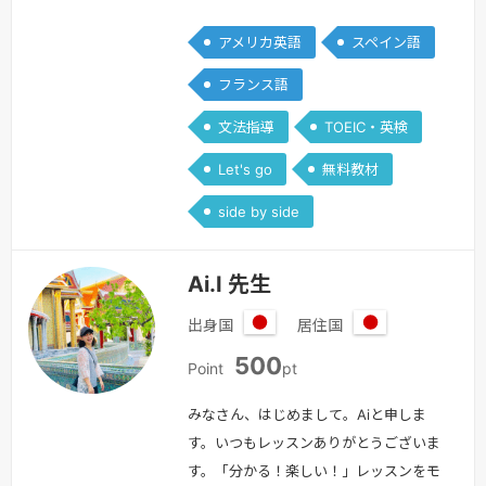
教師の幅を広げる形で，20年以上英語
アメリカ英語
スペイン語
教室をしております。☆大人の方・やり
直し英語（中学英語をもう一度ひとつひ
フランス語
とつわかりやすく，Side by Side他）・
文法指導
TOEIC・英検
英検・国連英検・TOEIC・TOEFL・
IELTS etc. 対策・時事英語・シャドーイ
Let's go
無料教材
ングなどリスニング・音読・英字新聞購
side by side
読・洋書…
続きを見る »
Ai.I 先生
出身国
居住国
日
日
500
本
本
Point
pt
みなさん、はじめまして。Aiと申しま
す。いつもレッスンありがとうございま
す。「分かる！楽しい！」レッスンをモ