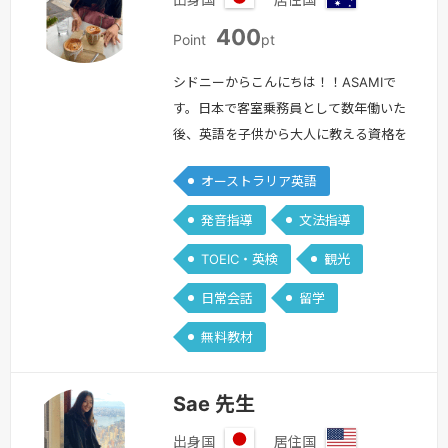
日
オ
400
本
ー
Point
pt
ス
ト
シドニーからこんにちは！！ASAMIで
ラ
す。日本で客室乗務員として数年働いた
リ
後、英語を子供から大人に教える資格を
ア
取得するためオーストラリアにきまし
オーストラリア英語
た。当初は一年で日本に帰る予定でした
が、オーストラリアをとても気に入り住
発音指導
文法指導
み続け６年が経とうとしております。今
TOEIC・英検
観光
はシドニーでツアーガイドをしてま
す！！英語指導経験ですが、日本で
日常会話
留学
AEONの非常勤英会話講師として大人英
無料教材
会話（入門・初級・中級）、ビジネス英
会話入門を…
続きを見る »
Sae 先生
出身国
居住国