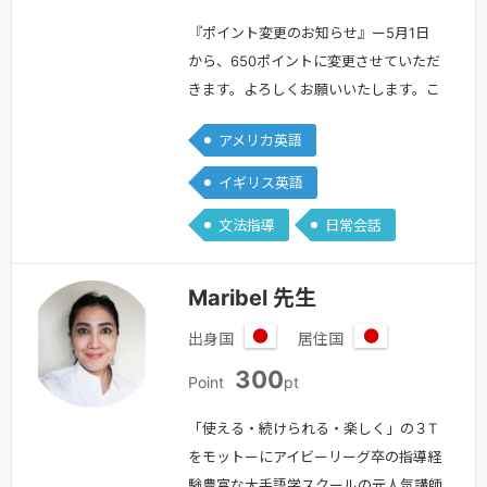
リ
ス
『ポイント変更のお知らせ』ー5月1日
から、650ポイントに変更させていただ
きます。よろしくお願いいたします。こ
んにちは。イギリスに住んでいるAya
アメリカ英語
Bainesと言います。皆さんに英語学習
を楽しんでもらえるように、授業をして
イギリス英語
いきたいと思っています。日本の高校で
文法指導
日常会話
は、英語教師として、英検４級から２級
の指導をしていました。イギリスには２
０１９年の春から住んでいます。２０２
Maribel 先生
１年から現地の小学校で２年生の担…
出身国
居住国
続きを見る »
日
日
300
本
本
Point
pt
「使える・続けられる・楽しく」の３T
をモットーにアイビーリーグ卒の指導経
験豊富な大手語学スクールの元人気講師