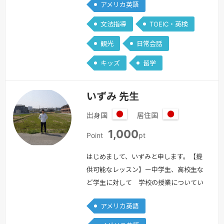
アメリカ英語
を習って以来、英語の勉強はしていな
い・なんとなく文法はわかるけど、会話
文法指導
TOEIC・英検
となると何も出てこない・・・・英語を
観光
日常会話
覚えたいけど、勉強の仕方がわからな
い・海外旅行で困らないように、ある程
キッズ
留学
度話せる力が欲しい・仕事で英語が必要
になった。基本から覚えたいこんなお悩
いずみ 先生
みを持…
続きを見る »
出身国
居住国
日
日
1,000
本
本
Point
pt
はじめまして、いずみと申します。【提
供可能なレッスン】ー中学生、高校生な
ど学生に対して 学校の授業についてい
けない方、定期テストの点数を上げたい
アメリカ英語
方、受験対策を希望される方に対応でき
ます。ー社会人に対して 大人になって