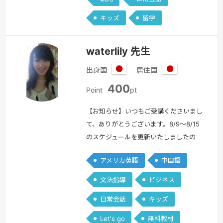
間アメリカのアイダホ州で留学の経験も
しています。大学卒業後、アメリカで日
キッズ
留学
経自動車業界の通訳として１年ほど勤め
てきました。英語の発達はもちろん、…
waterlily 先生
続きを見る »
出身国
居住国
日
日
400
本
本
Point
pt
【お知らせ】いつもご受講くださいまし
て、ありがとうございます。8/9～8/15
のスケジュールを更新いたしましたの
で、ご利用ください。初めまして。
アメリカ英語
中国語
waterlilyと申します。「日常の中で英語
を話す機会を作りたい」「話し相手がほ
文法指導
ビジネス
しい」という方々への、フリートークを
日常会話
キッズ
メインにさせていただいております。約
10年間、英会話スクールでアメリカ人講
Let's go
無料教材