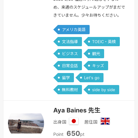
め、来週のスケジュールアップがまだで
きていません。少々お待ちください。
^^ またすぐにお会いしましょう！！最
アメリカ英語
近までキルギス共和国という国で日本語
教師をしていました。語学を教えること
文法指導
TOEIC・英検
が大好きで、学生時代には塾講師として
ビジネス
観光
中学生や高校生に受験英語を教えていた
経験もあります。最初は英語が全然話せ
日常会話
キッズ
ませんでしたが、高校での一年間のアメ
留学
Let's go
リカでの交換留学、大学での英語学習…
続きを見る »
無料教材
side by side
Aya Baines 先生
出身国
居住国
日
イ
650
本
ギ
Point
pt