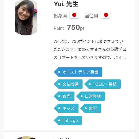
〇 小さいうちから早めに英語に触れさ
Yui. 先生
せておきたい〇 学校の英語にプラスア
出身国
居住国
ルファ…
続きを見る »
日
日
750
本
本
Point
pt
7月より、750ポイントに変更させてい
ただきます！変わらず皆さんの英語学習
のサポートをしていきますので、よろし
くお願いします。＊自己紹介＊はじめま
オーストラリア英語
して。わたしは外国語大学を卒業後、オ
ーストラリアのメルボルンにワーキング
文法指導
TOEIC・英検
ホリデーで1年間滞在し、ローカルのお
観光
日常会話
店でオーストラリア人と働き、現地の人
とのシェアハウスで暮らし、とことん英
キッズ
留学
語を使って英語力を磨きました！私が英
Let's go
語に興味を持ったきっかけは、高校生の
時…
続きを見る »