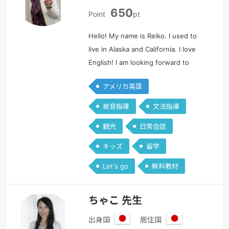
日
日
650
本
本
Point
pt
Hello! My name is Reiko. I used to
live in Alaska and California. I love
English! I am looking forward to
seeing you soon!! こんにちは。レーコ
アメリカ英語
と申します。アラスカ州とカリフォルニ
ア州に留学経験があります。夫はアメリ
発音指導
文法指導
カ人で娘が１人います。大好きな英語の
観光
日常会話
魅力をお伝えできたら幸いで…
続きを
見る »
キッズ
留学
Let's go
無料教材
ちゃこ 先生
出身国
居住国