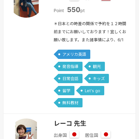
日
ア
550
本
メ
Point
pt
リ
カ
＊日本との時差の関係で予約を１２時間
合
前までにお願いしております！宜しくお
衆
願い致します。また諸事情により、6/1
国
から550ポイントに上げさせていただく
アメリカ英語
予定です。これからも生徒さんに英語を
楽しく学んでいただけるレッスンを行っ
発音指導
観光
ていきますのでこれからもよろしくお願
日常会話
キッズ
い致します。＊初めまして、Saeです！
アメリカに在住して６年目になります。
留学
Let's go
今年の5月にニューヨーク州立大学を卒
無料教材
業し、9月から大学院に進学する予定…
続きを見る »
レーコ 先生
出身国
居住国