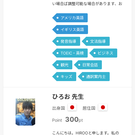
い場合ば調整可能な場合があります、お
知らせください。＝＝＝＝＝＝＝＝はじ
アメリカ英語
めまして。Yuriko.Uと申します。私のレ
ッスンは誰に対してもオープンであり、
イギリス英語
指導スタイルは柔軟で、優しい先生を目
発音指導
文法指導
指しています。また、レッスンの中に毎
回学びがあるように、新しく理解出来る
TOEIC・英検
ビジネス
ことがあるように心がけたいと思ってい
観光
日常会話
ます。そして何より生徒様に達成感…
続きを見る »
キッズ
通訳案内士
ひろお 先生
出身国
居住国
日
日
300
本
本
Point
pt
こんにちは。HIROOと申します。私の