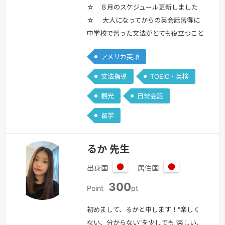
☆ ８月のスケジュール更新しました
☆ 大人になってからの英会話習得に
中学校で習った文法がとても役立つこと
をご存知ですか？かつて文法でつまずい
アメリカ英語
てしまった方もレッスンでは文法が好き
になって考えなくても口から英語が出て
文法指導
TOEIC・英検
くるスキルを伝授しています。 はじめ
観光
日常会話
まして、Miyuki Fと申します。英語講師
歴は26年目になります。レッスン内容
留学
は、英語を基本から学び直したい大人の
方が対象になっています。全然文法…
続
るか 先生
きを見る »
出身国
居住国
日
日
300
本
本
Point
pt
初めまして、るかと申します！"楽しく
ない、分からない"を少しでも"楽しい、