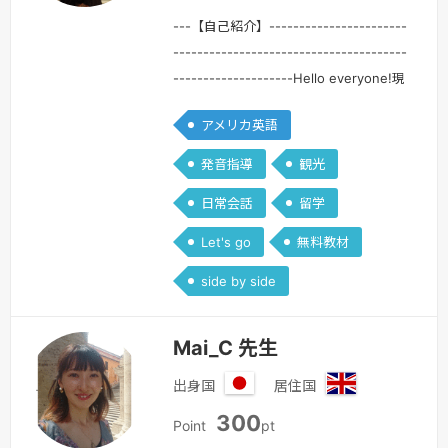
ー
シ
---【自己紹介】-----------------------
ア
---------------------------------------
--------------------Hello everyone!現
在マレーシアで交換留学をしているさや
アメリカ英語
です！英語を使って働いたり、世界中に
友達を作ったりしてみたい！私もそんな
発音指導
観光
思いで英語の勉強を始めました。幼い頃
日常会話
留学
にアメリカに住んでいた経験から英語で
話すこ…
続きを見る »
Let's go
無料教材
side by side
Mai_C 先生
出身国
居住国
日
イ
300
本
ギ
Point
pt