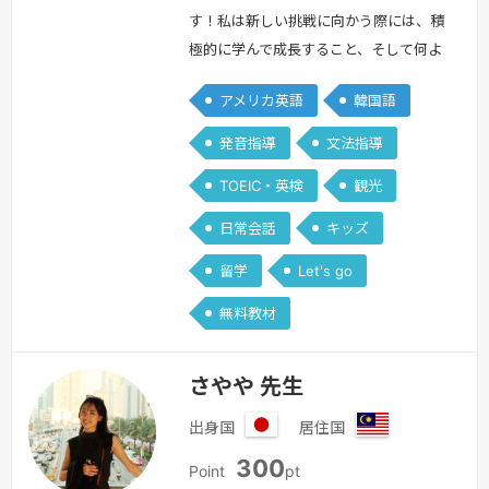
す！ 私は新しい挑戦に向かう際には、積
極的に学んで成長すること、そして何よ
りも「楽しみながら」をモットーにして
アメリカ英語
韓国語
います！「英語を学習したい！」と頑張
ってくださっている皆さんには、学習が
発音指導
文法指導
辛くなって諦めてしまうのではなく、ぜ
TOEIC・英検
観光
ひ！長く学習を続けて必ず身につけてい
ただくために、「私自身が楽しみながら
日常会話
キッズ
レッスンをすることで、生徒さんにも楽
留学
Let's go
しんでいただけるレッスン」を…
続き
を見る »
無料教材
さやや 先生
出身国
居住国
日
マ
300
本
レ
Point
pt