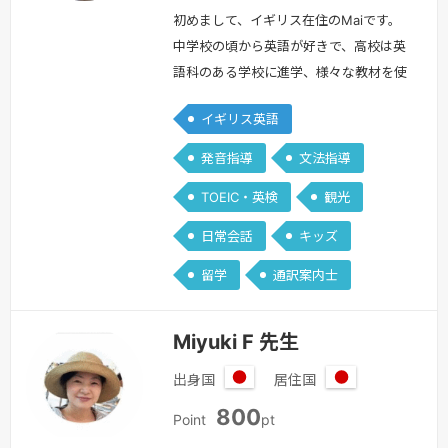
リ
ス
初めまして、イギリス在住のMaiです。
中学校の頃から英語が好きで、高校は英
語科のある学校に進学、様々な教材を使
用し自分なりに学んできました。また映
イギリス英語
画が大好きだったのでイギリスやヨーロ
ッパの映画を中心に、字幕を読んで勉強
発音指導
文法指導
しました。日本では外国人の友達を作っ
TOEIC・英検
観光
て会話をしたり一緒に遊んだり週末にな
ると沢山英語に関わるようにし、ロンド
日常会話
キッズ
ンの語学学校以外は殆ど独学で学びまし
留学
通訳案内士
た。留学経験は、英文科在学中20歳の
時…
続きを見る »
Miyuki F 先生
出身国
居住国
日
日
800
本
本
Point
pt