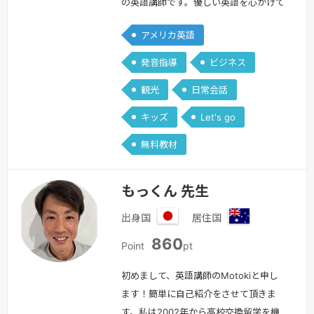
の英語講師です。優しい英語を心がけて
おります。英語歴は14年です。アメリカ
アメリカ英語
ンスクールでの小学生英語塾講師の経験
があり、また保育園・幼稚園・小学校で
発音指導
ビジネス
英語の講師のボランティアをしてきた経
観光
日常会話
験もあります。自宅で英語教室を開いた
経験もあります。通訳、翻訳も手掛けて
キッズ
Let's go
参りました。初心者の方の指導が得意で
無料教材
す、よろしくお願いします。趣味はカ…
続きを見る »
もっくん 先生
出身国
居住国
日
オ
860
本
ー
Point
pt
ス
ト
初めまして、英語講師のMotokiと申し
ラ
ます！簡単に自己紹介をさせて頂きま
リ
す。私は2002年から高校交換留学を機