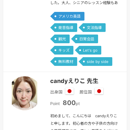
した。大人、シニアのレッスン経験もあ
ります。フォニックスや文法指導は特に
アメリカ英語
得意です。幼児から中学生まで、英語英
会話を基礎から学びたい方長い間英語か
発音指導
文法指導
らは全く遠ざかってしまった方英語に興
観光
日常会話
味があり頭の体操に役立てたい方海外旅
行で役立つ一言表現を練習したい方など
キッズ
Let's go
様々な用途にできる限りお答えしたいと
無料教材
side by side
思います！分からないことは、気軽にお
尋ね…
続きを見る »
candyえりこ 先生
出身国
居住国
日
日
800
本
本
Point
pt
初めまして、こんにちは candyえりこ
と申します。初心者の方や子供の方向け