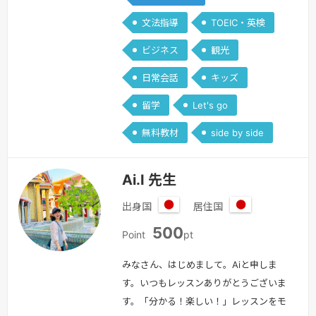
教師をしていました。語学を教えること
文法指導
TOEIC・英検
が大好きで、学生時代には塾講師として
ビジネス
観光
中学生や高校生に受験英語を教えていた
経験もあります。最初は英語が全然話せ
日常会話
キッズ
ませんでしたが、高校での一年間のアメ
留学
Let's go
リカでの交換留学、大学での英語学習…
続きを見る »
無料教材
side by side
Ai.I 先生
出身国
居住国
日
日
500
本
本
Point
pt
みなさん、はじめまして。Aiと申しま
す。いつもレッスンありがとうございま
す。「分かる！楽しい！」レッスンをモ