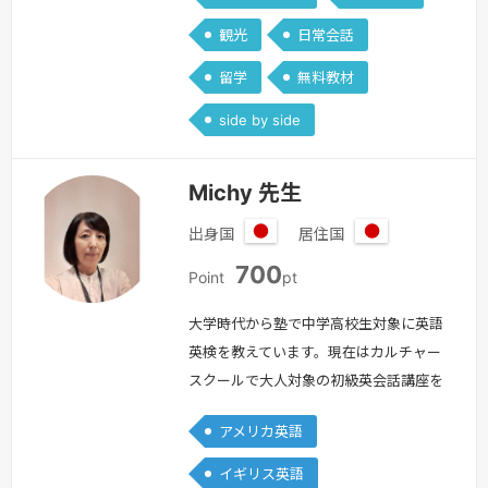
す。・英文法が得意なため、初心者には
観光
日常会話
文法を含めた基本英語の学習が可能（独
自のマテ…
続きを見る »
留学
無料教材
side by side
Michy 先生
出身国
居住国
日
日
700
本
本
Point
pt
大学時代から塾で中学高校生対象に英語
英検を教えています。現在はカルチャー
スクールで大人対象の初級英会話講座を
開講しております。英会話スクールで10
アメリカ英語
年ほど、大学社会人向け講座で英会話・
翻訳を3年学びました。＊8月18日以降
イギリス英語