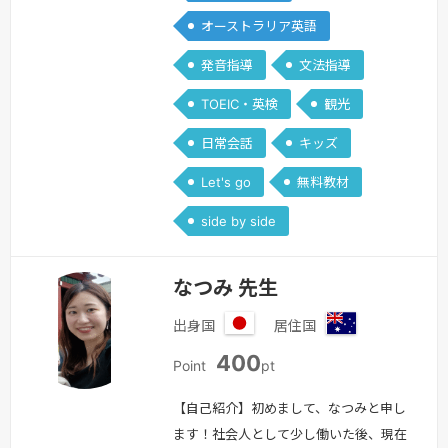
のレッスン料は、700ポイントとなりま
オーストラリア英語
す。引き続き宜しくお願い致します。
続きを見る »
発音指導
文法指導
TOEIC・英検
観光
日常会話
キッズ
Let's go
無料教材
side by side
なつみ 先生
出身国
居住国
日
オ
400
本
ー
Point
pt
ス
ト
【自己紹介】初めまして、なつみと申し
ラ
ます！社会人として少し働いた後、現在