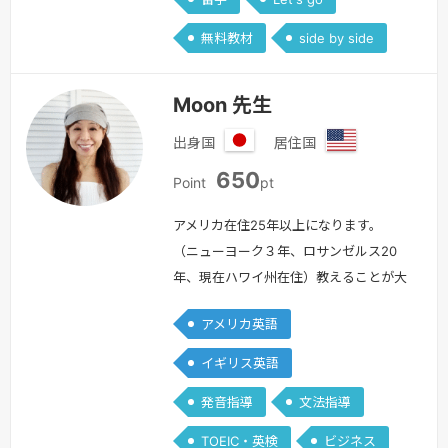
無料教材
side by side
Moon 先生
出身国
居住国
日
ア
650
本
メ
Point
pt
リ
カ
アメリカ在住25年以上になります。
合
（ニューヨーク３年、ロサンゼルス20
衆
年、現在ハワイ州在住）教えることが大
国
好きで、日本語講師歴18年、英語講師歴
アメリカ英語
11年以上になります。初心者から上級
者、また、ビジネスを目的とされた方と
イギリス英語
幅広い学習提供が可能です。また、アメ
発音指導
文法指導
リカ生活が長いため、現地の文化や習慣
を交えた英会話学習の提供が可能で
TOEIC・英検
ビジネス