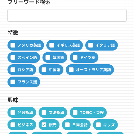
フリーワード検索
特徴
アメリカ英語
イギリス英語
イタリア語
スペイン語
韓国語
ドイツ語
ロシア語
中国語
オーストラリア英語
フランス語
興味
発音指導
文法指導
TOEIC・英検
ビジネス
観光
日常会話
キッズ