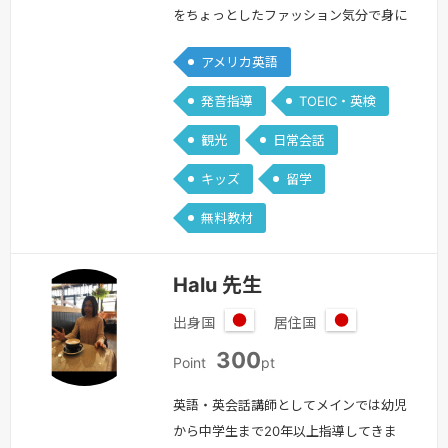
をちょっとしたファッション気分で身に
つけてみませんか？英語はあくまで会話
アメリカ英語
のツール。学校で勉強するような文法や
難解な単語なんて気にしないで、折角や
発音指導
TOEIC・英検
るなら会話を楽しんじゃいましょう❣勿
観光
日常会話
論、資格を取りたい方は英検をメインに
点数を取るコツや、受験勉強でしたら
キッズ
留学
小・中・高・大と全て受験（センター試
無料教材
験経験済み）してきておりますのでお手
伝いさ…
続きを見る »
Halu 先生
出身国
居住国
日
日
300
本
本
Point
pt
英語・英会話講師としてメインでは幼児
から中学生まで20年以上指導してきま