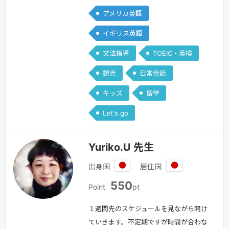
ットーに私自身みなさんと楽しみながら
アメリカ英語
レッスンをしていきたいと思います。大
学在学中は１年間ロンドンに留学し、英
イギリス英語
語を学びました。何も話せない状態から
文法指導
TOEIC・英検
いきなりの留学。「話せなくて悔し
い！」体験をたくさんしました。「分か
観光
日常会話
らなくて悔しい」を「分かる！楽し
キッズ
留学
い！」に変えられるよう一緒に学習して
いきましょう…
続きを見る »
Let's go
Yuriko.U 先生
出身国
居住国
日
日
550
本
本
Point
pt
１週間先のスケジュールを見ながら開け
ていきます。不定期ですが時間が合わな