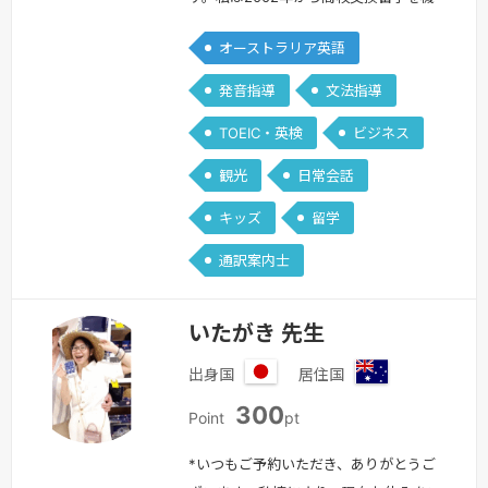
ア
に渡豪し、現在オーストラリアで生活を
オーストラリア英語
始め今年で21年目になります。
**************************************
発音指導
文法指導
年7月1日からレッスン受講ポイントが
TOEIC・英検
ビジネス
860ポイントになりますので、ご了承く
ださい。最終学歴はGriffith Univer…
続
観光
日常会話
きを見る »
キッズ
留学
通訳案内士
いたがき 先生
出身国
居住国
日
オ
300
本
ー
Point
pt
ス
ト
*いつもご予約いただき、ありがとうご