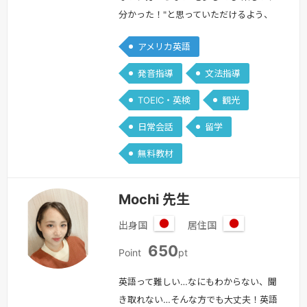
分かった！"と思っていただけるよう、
生徒さん1人1人にあったやり方を見つけ
アメリカ英語
サポートできたら良いなと思っておりま
す！【私について】プロフィールを見て
発音指導
文法指導
いただきありがとうございます！私は外
TOEIC・英検
観光
国語大学で主に英語を専攻し、ネイティ
ブの授業を受けたり、英語文法を分析し
日常会話
留学
理解を深める授業などを受けておりまし
無料教材
た。また、卒業後は1年間アメリカの
ボ…
続きを見る »
Mochi 先生
出身国
居住国
日
日
650
本
本
Point
pt
英語って難しい…なにもわからない、聞
き取れない…そんな方でも大丈夫！英語