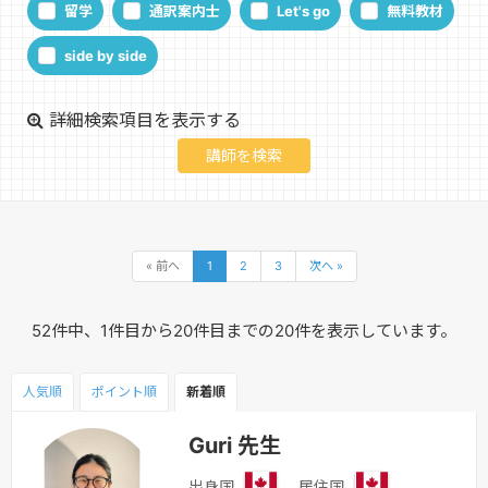
留学
通訳案内士
Let's go
無料教材
side by side
詳細検索項目を表示する
« 前へ
1
2
3
次へ »
52件中、1件目から20件目までの20件を表示しています。
人気順
ポイント
順
新着順
Guri 先生
出身国
居住国