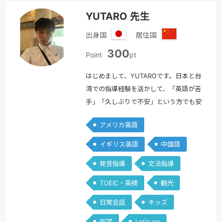
YUTARO 先生
出身国
居住国
日
中
300
本
国
Point
pt
はじめまして、YUTAROです。日本と台
湾での指導経験を活かして、「英語が苦
手」「久しぶりで不安」という方でも安
心して話せるレッスンを行っています。
アメリカ英語
自己紹介日本の学習塾で4年間、子ども
から高校生まで英語を教え、TOEIC・英
イギリス英語
中国語
検などの試験対策も行ってきました。現
発音指導
文法指導
在は台湾で日本語教師として働きながら
大学院で言語・文化に関する研究をして
TOEIC・英検
観光
おり、日本語と英語を 比較 しながら
日常会話
キッズ
わかりやすく説明するのが得意で…
続
きを見る »
留学
Let's go