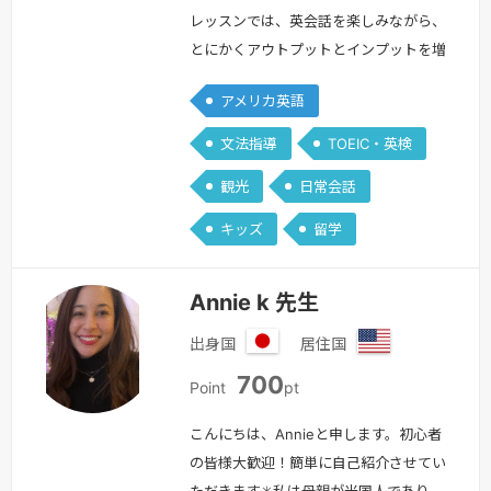
レッスンでは、英会話を楽しみながら、
とにかくアウトプットとインプットを増
やす練習をしていきます。・学校で英語
アメリカ英語
を習って以来、英語の勉強はしていな
い・なんとなく文法はわかるけど、会話
文法指導
TOEIC・英検
となると何も出てこない・・・・英語を
観光
日常会話
覚えたいけど、勉強の仕方がわからな
い・海外旅行で困らないように、ある程
キッズ
留学
度話せる力が欲しい・仕事で英語が必要
になった。基本から覚えたいこんなお悩
Annie k 先生
みを持…
続きを見る »
出身国
居住国
日
ア
700
本
メ
Point
pt
リ
カ
こんにちは、Annieと申します。初心者
合
の皆様大歓迎！簡単に自己紹介させてい
衆
ただきます✳︎私は母親が米国人であり、