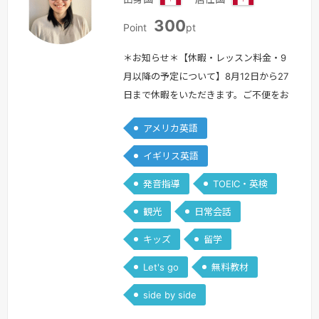
カ
カ
300
ナ
ナ
Point
pt
ダ
ダ
＊お知らせ＊【休暇・レッスン料金・9
月以降の予定について】8月12日から27
日まで休暇をいただきます。ご不便をお
かけしますが、あらかじめご了承くださ
アメリカ英語
い。また、今後も継続してレッスン時間
を確保するため、9月1日よりレッスン
イギリス英語
料金を500ポイントに変更させていただ
発音指導
TOEIC・英検
きます。9月以降は、日本時間の週末を
中心にレッスンを行う予定です。平日に
観光
日常会話
ついても、可能な範囲でご希望に合わせ
キッズ
留学
て調整いたします。今後とも、どうぞ…
続きを見る »
Let's go
無料教材
side by side