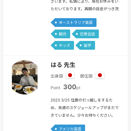
ラ
ざいます。私情により、現在お休みをい
リ
ただいております。再開の目途がつき次
ア
第、改めてご案内いたしますので、もう
オーストラリア英語
しばらくお待ちください。ご不便をおか
けし申し訳ございません。私と一緒に英
観光
日常会話
語でお話しませんか？文法・単語、間違
キッズ
留学
っても全然大丈夫です！英語に対して怖
いなと思っている人、ぜひ一緒に楽しく
勉強しましょう☺お気軽にどうぞ☺≪私
はる 先生
について・・・≫ただいまオーストラリ
出身国
居住国
アの…
続きを見る »
日
日
300
本
本
Point
pt
2023 3/25 住居の引っ越しをするた
め、来週のスケジュールアップがまだで
きていません。少々お待ちください。
^^ またすぐにお会いしましょう！！最
アメリカ英語
近までキルギス共和国という国で日本語