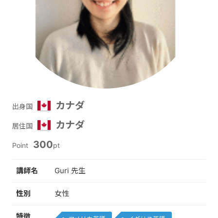
カナダ
出身国
カナダ
居住国
300
Point
pt
講師名
Guri 先生
性別
女性
特徴