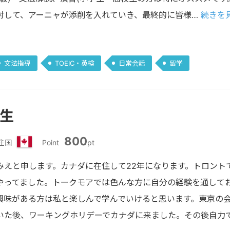
対して、アーニャが添削を入れていき、最終的に皆様…
続きを見
文法指導
TOEIC・英検
日常会話
留学
先生
800
住国
Point
pt
カ
ナ
みえと申します。カナダに在住して22年になります。トロント
ダ
やってました。トークモアでは色んな方に自分の経験を通して
興味がある方は私と楽しんで学んでいけると思います。東京の
いた後、ワーキングホリデーでカナダに来ました。その後自力