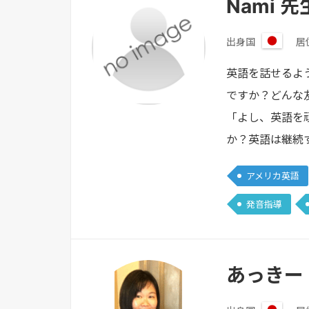
Nami 先
出身国
居
日
本
英語を話せるよ
ですか？どんな
「よし、英語を
か？英語は継続
アメリカ英語
発音指導
あっきー