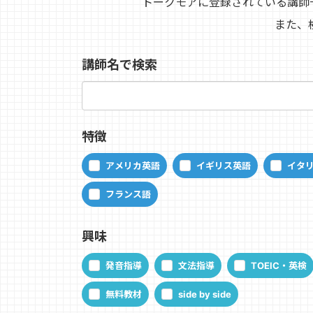
トークモアに登録されている講師
また、
講師名で検索
特徴
アメリカ英語
イギリス英語
イタ
フランス語
興味
発音指導
文法指導
TOEIC・英検
無料教材
side by side