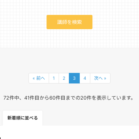
« 前へ
1
2
3
4
次へ »
72件中、41件目から60件目までの20件を表示しています。
新着順
に並べる