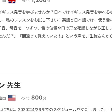
1,200
住国
Point
pt
イ
ギ
を学びませんか？日本ではイギリス発音を学べる機会
リ
方、私のレッスンをお試し下さい！英語と日本語では、使う舌
ス
子音、母音を一つずつ、舌の位置や口の形を確認しながら正し
たんだ？」「間違って覚えていた！」という声を、生徒さんか
ン 先生
800
住国
Point
pt
ア
メ
にちは。2020年4/26までのスケジュールを更新しました