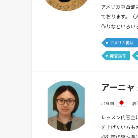
アメリカ中西部
ております。（
作りなどいろい
アメリカ英語
発音指導
アーニャ
出身国
居
日
本
レッスン内容主
を上げたい方も
検対策(5級〜準