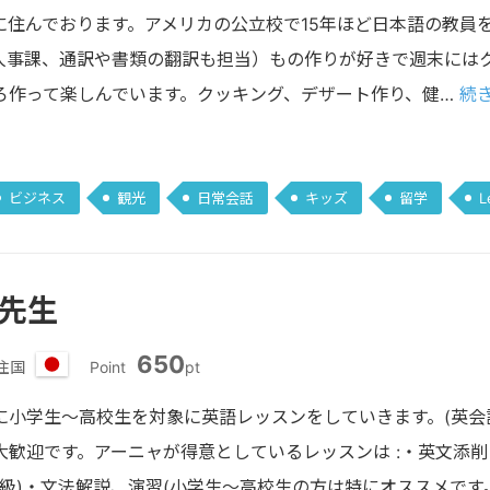
リ
に住んでおります。アメリカの公立校で15年ほど日本語の教員
カ
合
人事課、通訳や書類の翻訳も担当）もの作りが好きで週末にはク
衆
ろ作って楽しんでいます。クッキング、デザート作り、健…
続き
国
ビジネス
観光
日常会話
キッズ
留学
L
 先生
650
住国
Point
pt
日
本
に小学生〜高校生を対象に英語レッスンをしていきます。(英会
大歓迎です。アーニャが得意としているレッスンは :・英文添削
1級)・文法解説、演習(小学生〜高校生の方は特にオススメで