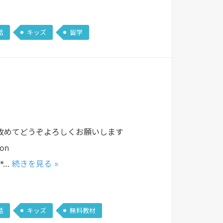
話
キッズ
留学
。改めてどうぞよろしくお願いします
ion
**…
続きを見る »
話
キッズ
無料教材