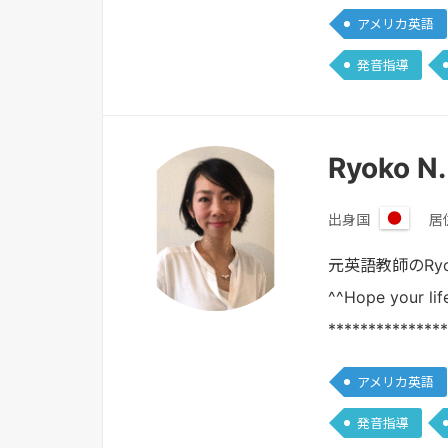
アメリカ英語
発音指導
Ryoko N
出身国
居
日
本
元英語教師のR
^^Hope your lif
**************
アメリカ英語
発音指導