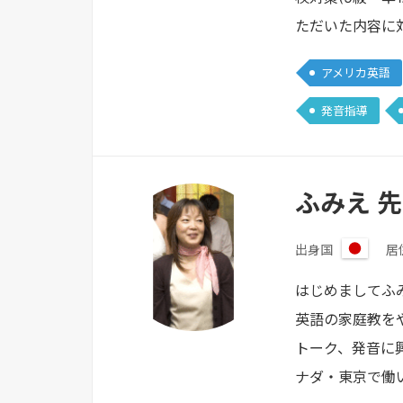
ただいた内容に
アメリカ英語
発音指導
ふみえ 
出身国
居
日
本
はじめましてふ
英語の家庭教を
トーク、発音に
ナダ・東京で働