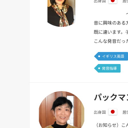
出身国
居
日
本
イギリス発音
音に興味のある
既に違います。
こんな発音だっ
イギリス英語
発音指導
パックマ
出身国
居
日
本
（お知らせ）こん