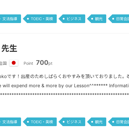
文法指導
TOEIC・英検
ビジネス
観光
日常会
. 先生
700
住国
Point
pt
日
本
yokoです！出産のためしばらくおやすみを頂いておりました
e will expend more & more by our Lesson^^****** Informat
********************************************************
文法指導
TOEIC・英検
ビジネス
観光
日常会