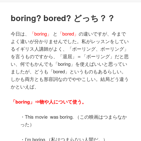
日:
ゴ
リ
boring? bored? どっち？？
ー
今日は、
「boring」
と
「bored」
の違いですが、今まで
よく違いが分かりませんでした。私がレッスンをしてい
るイギリス人講師がよく、「ボーリング、ボーリング」
を言うものですから、「退屈」＝「ボーリング」だと思
い、何でもかんでも「boring」を使えばいいと思ってい
ましたが、どうも「bored」というものもあるらしい。
しかも両方とも形容詞なのでややこしい。結局どう違う
かといえば、
「boring」⇒物や人について使う。
・This movie was boring. （この映画はつまらなか
った）
・
I’m boring.（私はつまらない人間だ。）