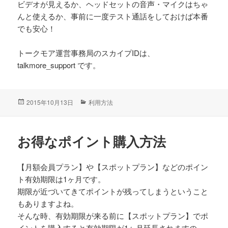
ビデオが見えるか、ヘッドセットの音声・マイクはちゃ
んと使えるか、事前に一度テスト通話をしておけば本番
でも安心！
トークモア運営事務局のスカイプIDは、
talkmore_support です。
投
2015年10月13日
カ
利用方法
稿
テ
日:
ゴ
リ
お得なポイント購入方法
ー
【月額会員プラン】や【スポットプラン】などのポイン
ト有効期限は1ヶ月です。
期限が近づいてきてポイントが残ってしまうということ
もありますよね。
そんな時、有効期限が来る前に【スポットプラン】でポ
イントを購入すると有効期限が1ヶ月延長されますの