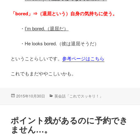
「bored」⇒（退屈という）自身の気持ちに使う。
・
I’m bored.（退屈だ）
・He looks bored.（彼は退屈そうだ）
ということらしいです。
参考ページはこちら
これでもまだややこしいかも。
投
2015年10月30日
カ
英会話「これでスッキリ！」
稿
テ
日:
ゴ
リ
ポイント残があるのに予約でき
ー
ません…。