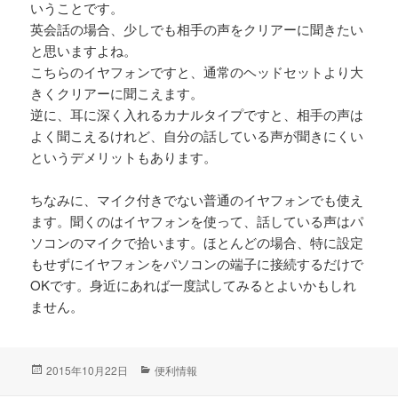
いうことです。
英会話の場合、少しでも相手の声をクリアーに聞きたい
と思いますよね。
こちらのイヤフォンですと、通常のヘッドセットより大
きくクリアーに聞こえます。
逆に、耳に深く入れるカナルタイプですと、相手の声は
よく聞こえるけれど、自分の話している声が聞きにくい
というデメリットもあります。
ちなみに、マイク付きでない普通のイヤフォンでも使え
ます。聞くのはイヤフォンを使って、話している声はパ
ソコンのマイクで拾います。ほとんどの場合、特に設定
もせずにイヤフォンをパソコンの端子に接続するだけで
OKです。身近にあれば一度試してみるとよいかもしれ
ません。
投
2015年10月22日
カ
便利情報
稿
テ