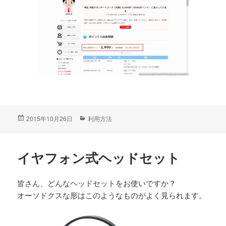
投
2015年10月26日
カ
利用方法
稿
テ
日:
ゴ
リ
イヤフォン式ヘッドセット
ー
皆さん、どんなヘッドセットをお使いですか？
オーソドクスな形はこのようなものがよく見られます。