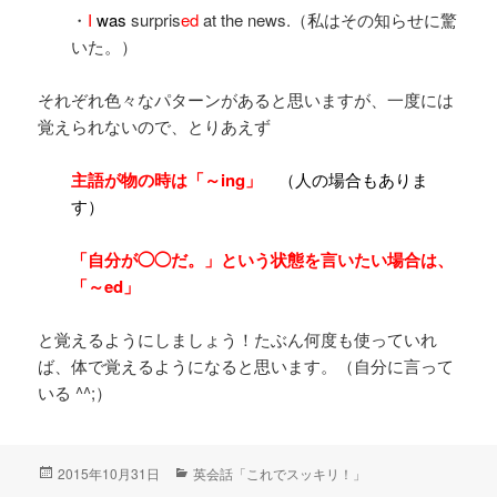
・
I
was
surpris
ed
at the news.（私はその知らせに驚
いた。）
それぞれ色々なパターンがあると思いますが、一度には
覚えられないので、とりあえず
主語が物の時は「～ing」
（人の場合もありま
す）
「自分が◯◯だ。」という状態を言いたい場合は、
「～ed」
と覚えるようにしましょう！たぶん何度も使っていれ
ば、体で覚えるようになると思います。（自分に言って
いる ^^;）
投
2015年10月31日
カ
英会話「これでスッキリ！」
稿
テ