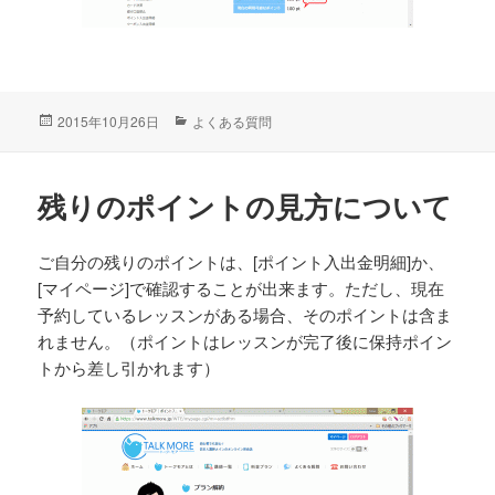
投
2015年10月26日
カ
よくある質問
稿
テ
日:
ゴ
リ
残りのポイントの見方について
ー
ご自分の残りのポイントは、[ポイント入出金明細]か、
[マイページ]で確認することが出来ます。ただし、現在
予約しているレッスンがある場合、そのポイントは含ま
れません。（ポイントはレッスンが完了後に保持ポイン
トから差し引かれます）