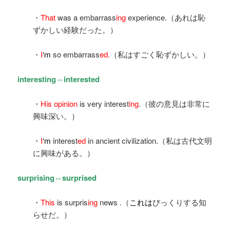
・
That
was a embarrass
ing
experience.（あれは恥
ずかしい経験だった。）
・
I
‘m
so embarrass
ed
.（私はすごく恥ずかしい。）
interesting⇔interested
・
His opinion
is very interest
ing
.（彼の意見は非常に
興味深い。）
・
I
‘m
interest
ed
in ancient civilization.（私は古代文明
に興味がある。）
surprising⇔surprised
・
This
is surpris
ing
news .（
これは
びっくりする知
らせだ。）